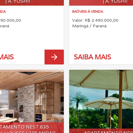
| A. YOSHII
| A. YOSHII
NDA
IMÓVEIS À VENDA
290.000,00
Valor: R$ 2.490.000,00
araná
Maringá / Paraná
arrow_forward
MAIS
SAIBA MAIS
TAMENTO NEST 635