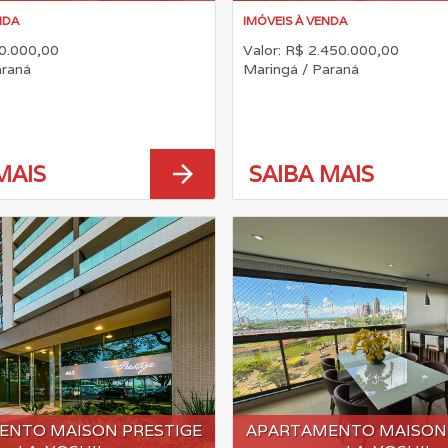
NDA
IMÓVEIS À VENDA
70.000,00
Valor: R$ 2.450.000,00
araná
Maringá / Paraná
arrow_forward
MAIS
SAIBA MAIS
ENTO MAISON PRESTIGE
APARTAMENTO MAISON 