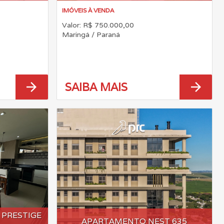
IMÓVEIS À VENDA
Valor: R$ 750.000,00
Maringá / Paraná
arrow_forward
arrow_forward
SAIBA MAIS
PRESTIGE
APARTAMENTO NEST 635