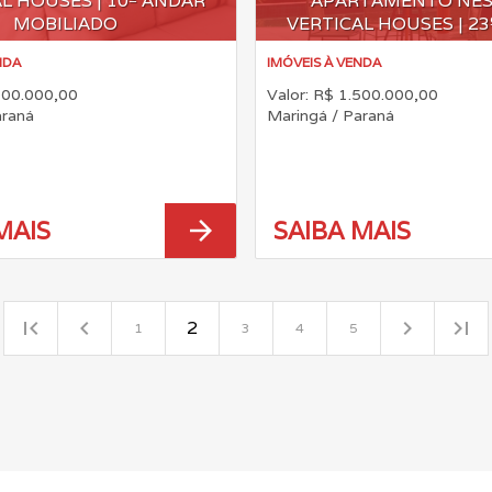
L HOUSES | 10º ANDAR
APARTAMENTO NES
MOBILIADO
VERTICAL HOUSES | 2
NDA
IMÓVEIS À VENDA
000.000,00
Valor: R$ 1.500.000,00
araná
Maringá / Paraná
arrow_forward
MAIS
SAIBA MAIS
first_page
navigate_before
navigate_next
last_page
2
1
3
4
5