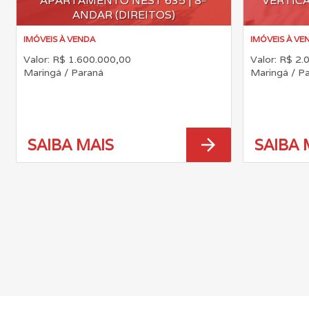
APARTAMENTO NEST 635 | 8º
VERTICA
ANDAR (DIREITOS)
IMÓVEIS À VENDA
IMÓVEIS À VE
Valor: R$ 1.600.000,00
Valor: R$ 2.
Maringá / Paraná
Maringá / P
arrow_forward
SAIBA MAIS
SAIBA 