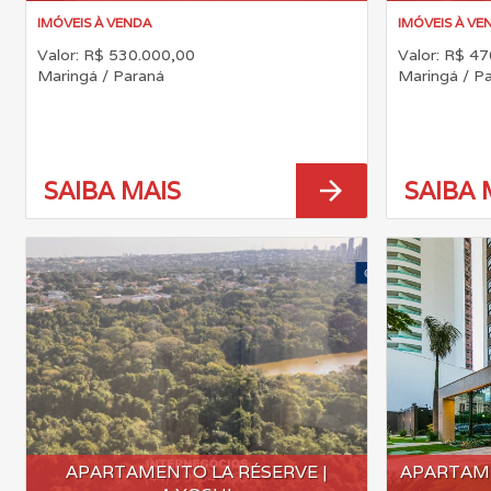
IMÓVEIS À VENDA
IMÓVEIS À VE
Valor: R$ 530.000,00
Valor: R$ 4
Maringá / Paraná
Maringá / P
arrow_forward
SAIBA MAIS
SAIBA 
APARTAMENTO LA RÉSERVE |
APARTAM