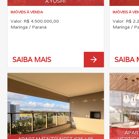
A.YOSHI
IMÓVEIS À VENDA
IMÓVEIS À VE
Valor: R$ 4.500.000,00
Valor: R$ 2.
Maringá / Paraná
Maringá / P
arrow_forward
SAIBA MAIS
SAIBA 
APAR