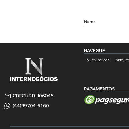
Nome
NAVEGUE
QUEM SOMOS
SERVIÇ
PAGAMENTOS
mail_outline
CRECI/PR: J06045
(44)99704-6160