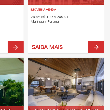
IMÓVEIS À VENDA
Valor: R$ 1.433.209,91
Maringá / Paraná
arrow_forward
arrow_forward
SAIBA MAIS