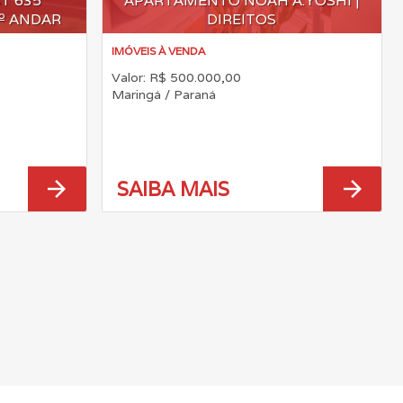
T 635
APARTAMENTO NOAH A.YOSHI |
3º ANDAR
DIREITOS
IMÓVEIS À VENDA
Valor: R$ 500.000,00
Maringá / Paraná
arrow_forward
arrow_forward
SAIBA MAIS