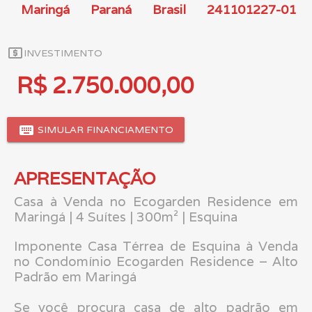
Maringá
Paraná
Brasil
241101227-01
local_atm
INVESTIMENTO
R$ 2.750.000,00
keyboard
SIMULAR FINANCIAMENTO
APRESENTAÇÃO
Casa à Venda no Ecogarden Residence em
Maringá | 4 Suítes | 300m² | Esquina
Imponente Casa Térrea de Esquina à Venda
no Condomínio Ecogarden Residence – Alto
Padrão em Maringá
Se você procura casa de alto padrão em