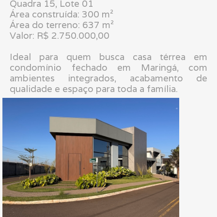
Quadra 15, Lote 01
Área construída: 300 m²
Área do terreno: 637 m²
Valor: R$ 2.750.000,00
Ideal para quem busca casa térrea em
condomínio fechado em Maringá, com
ambientes integrados, acabamento de
qualidade e espaço para toda a família.
.