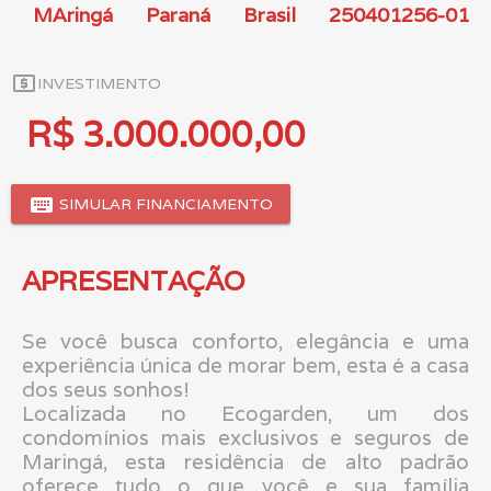
MAringá
Paraná
Brasil
250401256-01
local_atm
INVESTIMENTO
R$ 3.000.000,00
keyboard
SIMULAR FINANCIAMENTO
APRESENTAÇÃO
Se você busca conforto, elegância e uma
experiência única de morar bem, esta é a casa
dos seus sonhos!
Localizada no Ecogarden, um dos
condomínios mais exclusivos e seguros de
Maringá, esta residência de alto padrão
oferece tudo o que você e sua família