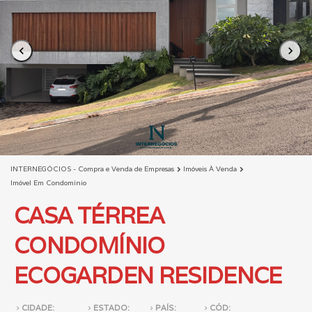
chevron_left
chevron_right
INTERNEGÓCIOS - Compra e Venda de Empresas
Imóveis À Venda
chevron_right
chevron_right
Imóvel Em Condomínio
CASA TÉRREA
CONDOMÍNIO
ECOGARDEN RESIDENCE
CIDADE:
ESTADO:
PAÍS:
CÓD:
navigate_next
navigate_next
navigate_next
navigate_next