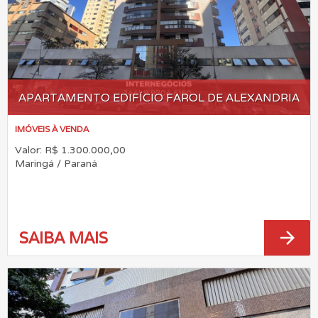
APARTAMENTO EDIFÍCIO FAROL DE ALEXANDRIA
IMÓVEIS À VENDA
Valor: R$ 1.300.000,00
Maringá / Paraná
arrow_forward
SAIBA MAIS