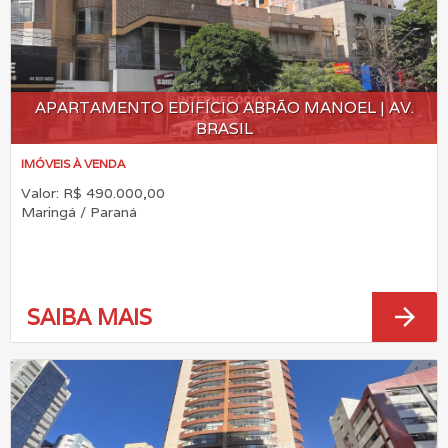
APARTAMENTO EDIFÍCIO ABRÃO MANOEL | AV.
BRASIL
IMÓVEIS À VENDA
Valor: R$ 490.000,00
Maringá / Paraná
arrow_forward
SAIBA MAIS