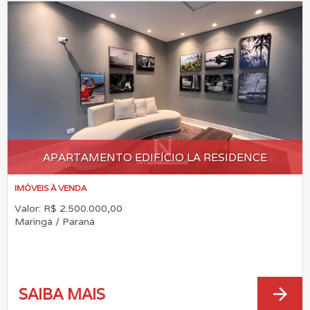
APARTAMENTO EDIFÍCIO LA RESIDENCE
IMÓVEIS À VENDA
Valor: R$ 2.500.000,00
Maringá / Paraná
arrow_forward
SAIBA MAIS