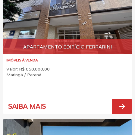
APARTAMENTO EDIFÍCIO FERRARINI
IMÓVEIS À VENDA
Valor: R$ 850.000,00
Maringá / Paraná
arrow_forward
SAIBA MAIS