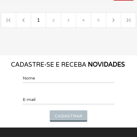
first_page
navigate_before
navigate_next
last_page
1
2
3
4
5
CADASTRE-SE E RECEBA
NOVIDADES
Nome
E-mail
CADASTRAR