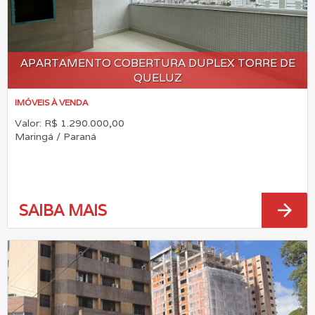
APARTAMENTO COBERTURA DUPLEX TORRE DE
QUELUZ
IMÓVEIS À VENDA
Valor: R$ 1.290.000,00
Maringá / Paraná
arrow_forward
SAIBA MAIS