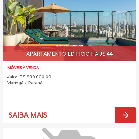
APARTAMENTO EDIFÍCIO HAUS 44
IMÓVEIS À VENDA
Valor: R$ 990.000,00
Maringá / Paraná
arrow_forward
SAIBA MAIS