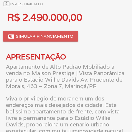
local_atm
INVESTIMENTO
R$ 2.490.000,00
keyboard
SIMULAR FINANCIAMENTO
APRESENTAÇÃO
Apartamento de Alto Padrão Mobiliado à
venda no Maison Prestige | Vista Panorâmica
para o Estádio Willie Davids Av. Prudente de
Morais, 463 – Zona 7, Maringá/PR
Viva o privilégio de morar em um dos
endereços mais desejados da cidade. Este
belíssimo apartamento de frente, com vista
livre e permanente para o Estádio Willie
Davids, proporciona um cenário urbano
espetacular, com muita luminosidade natural,