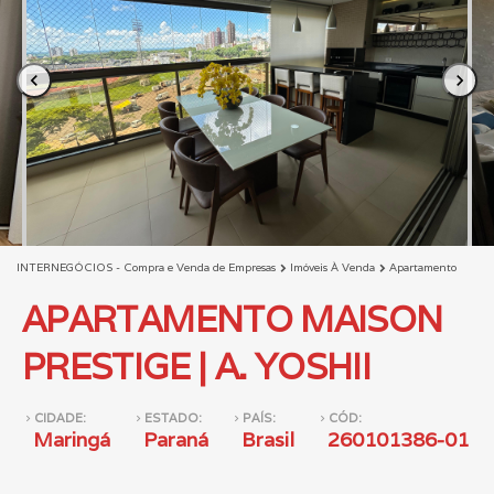
chevron_left
chevron_right
INTERNEGÓCIOS - Compra e Venda de Empresas
Imóveis À Venda
Apartamento
chevron_right
chevron_right
APARTAMENTO MAISON
PRESTIGE | A. YOSHII
CIDADE:
ESTADO:
PAÍS:
CÓD:
navigate_next
navigate_next
navigate_next
navigate_next
Maringá
Paraná
Brasil
260101386-01