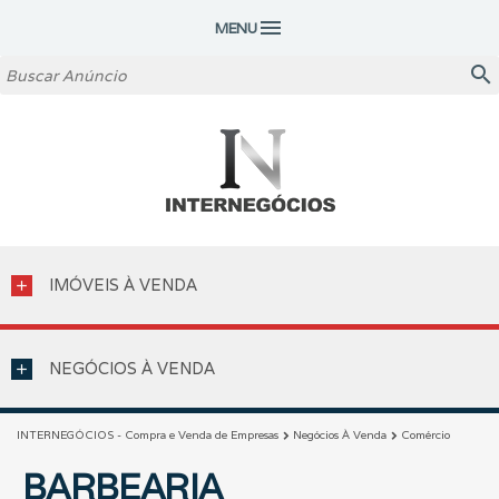
menu
MENU
search
IMÓVEIS À VENDA
add
NEGÓCIOS À VENDA
add
INTERNEGÓCIOS - Compra e Venda de Empresas
Negócios À Venda
Comércio
chevron_right
chevron_right
BARBEARIA