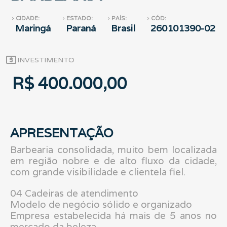
CIDADE:
ESTADO:
PAÍS:
CÓD:
navigate_next
navigate_next
navigate_next
navigate_next
Maringá
Paraná
Brasil
260101390-02
local_atm
INVESTIMENTO
R$ 400.000,00
APRESENTAÇÃO
Barbearia consolidada, muito bem localizada
em região nobre e de alto fluxo da cidade,
com grande visibilidade e clientela fiel.
04 Cadeiras de atendimento
Modelo de negócio sólido e organizado
Empresa estabelecida há mais de 5 anos no
mercado da beleza